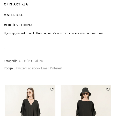
OPIS ARTIKLA
MATERIJAL
VODIČ VELIČINA
Bijela sjajna viskozna kaftan haljina s V izrezom i prorezima na ramenima.
Kategorije:
ODJEĆA
>
Haljine
Podijeli:
Twitter
Facebook
Email
Pinterest