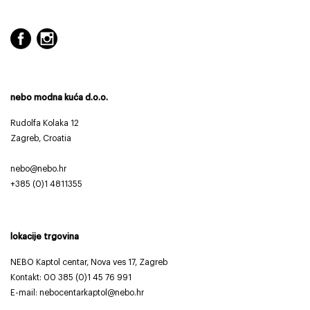
nebo modna kuća d.o.o.
Rudolfa Kolaka 12
Zagreb, Croatia
nebo@nebo.hr
+385 (0)1 4811355
lokacije trgovina
NEBO Kaptol centar, Nova ves 17, Zagreb
Kontakt:
00 385 (0)1 45 76 991
E-mail: nebocentarkaptol@nebo.hr