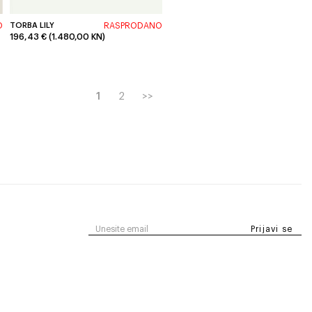
O
TORBA LILY
RASPRODANO
196,43 € (1.480,00 KN)
1
2
>>
Prijavi se