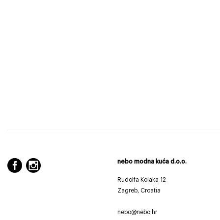
nebo modna kuća d.o.o.
Rudolfa Kolaka 12
Zagreb, Croatia
nebo@nebo.hr