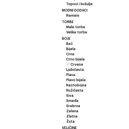
Topovi i košulje
MODNI DODACI
Remeni
TORBE
Male torbe
Velike torbe
BOJE
Bež
Bijela
Crna
Crno bijela
Crvena
Ljubičasta
Plava
Plavo bijela
Raznobojna
Ružičasta
Siva
Smeđa
Srebrna
Zelena
Zlatna
Žuta
VELIČINE