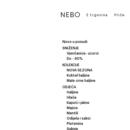
E trgovina
Priče
Novo u ponudi
SNIŽENJE
Vjenčanice- uzorci
Do - 60%
KOLEKCIJE
NOVA SEZONA
Koktel haljine
Male crne haljine
ODJEĆA
Haljine
Hlače
Kaputi i jakne
Majice
Mantili
Odijela i sakoi
Pletenina
Suknje