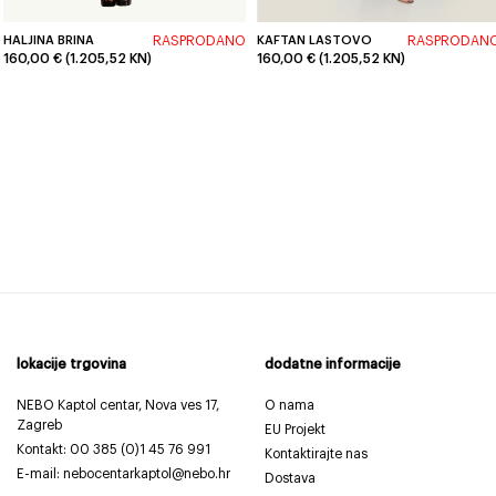
HALJINA BRINA
RASPRODANO
KAFTAN LASTOVO
RASPRODAN
160,00 € (1.205,52 KN)
160,00 € (1.205,52 KN)
lokacije trgovina
dodatne informacije
NEBO Kaptol centar, Nova ves 17,
O nama
Zagreb
EU Projekt
Kontakt:
00 385 (0)1 45 76 991
Kontaktirajte nas
E-mail: nebocentarkaptol@nebo.hr
Dostava