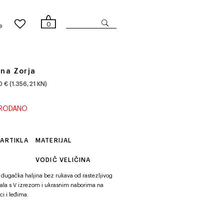
0
e
ina Zorja
 € (1.356,21 KN)
PRODANO
 ARTIKLA
MATERIJAL
VODIČ VELIČINA
 dugačka haljina bez rukava od rastezljivog
jala s V izrezom i ukrasnim naborima na
ci i leđima.