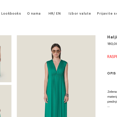
Lookbooks
O nama
HR
EN
Izbor valute
Prijavite s
Halj
180,00
RAS
OPIS
Zelena
materi
prednji