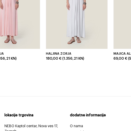
JA
HALJINA ZORJA
MAJICA AL
356,21 KN)
180,00 € (1.356,21 KN)
69,00 € (
lokacije trgovina
dodatne informacije
NEBO Kaptol centar, Nova ves 17,
O nama