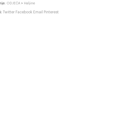
rije:
ODJEĆA
>
Haljine
i:
Twitter
Facebook
Email
Pinterest