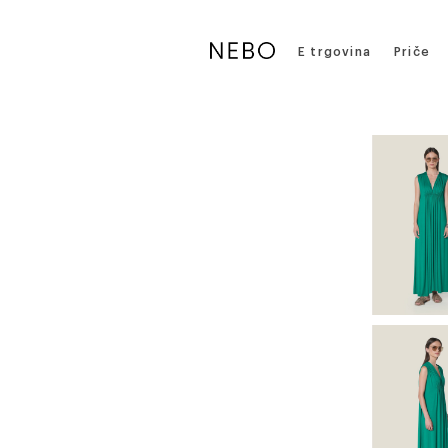
E trgovina
Priče